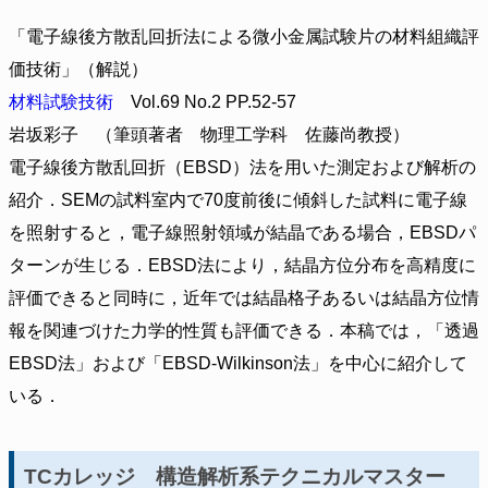
「電子線後方散乱回折法による微小金属試験片の材料組織評
価技術」（解説）
材料試験技術
Vol.69 No.2 PP.52-57
岩坂彩子 （筆頭著者 物理工学科 佐藤尚教授）
電子線後方散乱回折（EBSD）法を用いた測定および解析の
紹介．SEMの試料室内で70度前後に傾斜した試料に電子線
を照射すると，電子線照射領域が結晶である場合，EBSDパ
ターンが生じる．EBSD法により，結晶方位分布を高精度に
評価できると同時に，近年では結晶格子あるいは結晶方位情
報を関連づけた力学的性質も評価できる．本稿では，「透過
EBSD法」および「EBSD-Wilkinson法」を中心に紹介して
いる．
TCカレッジ 構造解析系テクニカルマスター