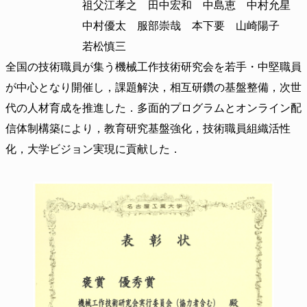
祖父江孝之 田中宏和 中島恵 中村允星
中村優太 服部崇哉 本下要 山崎陽子
若松慎三
全国の技術職員が集う機械工作技術研究会を若手・中堅職員
が中心となり開催し，課題解決，相互研鑽の基盤整備，次世
代の人材育成を推進した．多面的プログラムとオンライン配
信体制構築により，教育研究基盤強化，技術職員組織活性
化，大学ビジョン実現に貢献した．